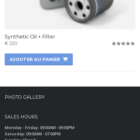
Synthetic Oil + Filter
€
220
Note
0
AJOUTER AU PANIER
sur
5
PHOTO GALLERY
SALES HOURS
Monday - Friday:
09:00AM - 09:00PM
Saturday:
09:00AM - 07:00PM