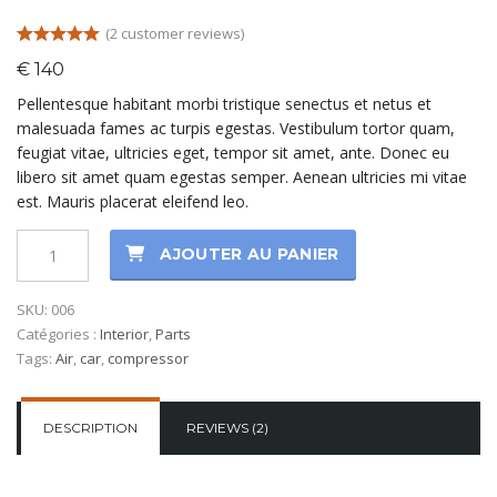
(
2
customer reviews)
Rated
2
5.00
€
140
out of 5
based on
Pellentesque habitant morbi tristique senectus et netus et
customer
ratings
malesuada fames ac turpis egestas. Vestibulum tortor quam,
feugiat vitae, ultricies eget, tempor sit amet, ante. Donec eu
libero sit amet quam egestas semper. Aenean ultricies mi vitae
est. Mauris placerat eleifend leo.
AJOUTER AU PANIER
SKU:
006
Catégories :
Interior
,
Parts
Tags:
Air
,
car
,
compressor
DESCRIPTION
REVIEWS (2)