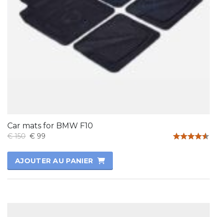
Car mats for BMW F10
€
150
€
99
Note
4.50
AJOUTER AU PANIER
sur 5